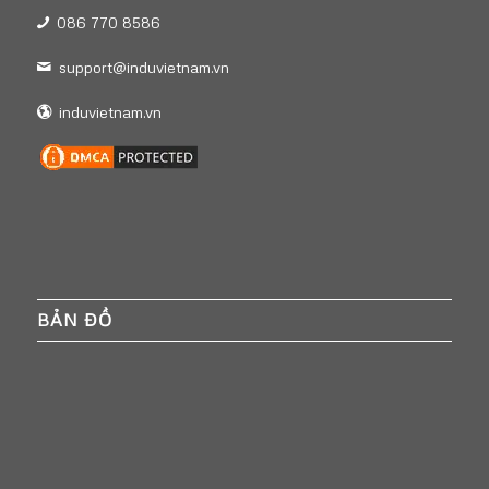
086 770 8586
support@induvietnam.vn
induvietnam.vn
BẢN ĐỒ