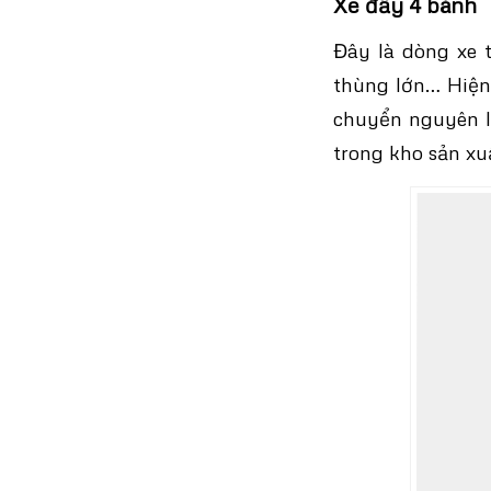
Xe đẩy 4 bánh
Đây là dòng xe 
thùng lớn… Hiện
chuyển nguyên l
trong kho sản x