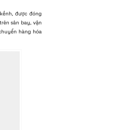
 kềnh, được đóng
rên sân bay, vận
 chuyển hàng hóa