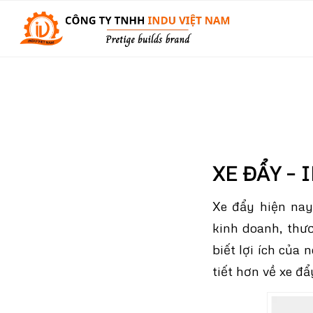
XE ĐẨY – 
Xe đẩy hiện nay
kinh doanh, thư
biết lợi ích của 
tiết hơn về xe đẩ