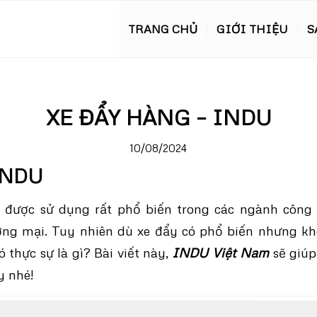
TRANG CHỦ
GIỚI THIỆU
S
XE ĐẨY HÀNG – INDU
10/08/2024
INDU
 được sử dụng rất phổ biến trong các ngành công 
ơng mại. Tuy nhiên dù xe đẩy có phổ biến nhưng kh
nó thực sự là gì? Bài viết này,
INDU Việt Nam
sẽ giúp
y nhé!