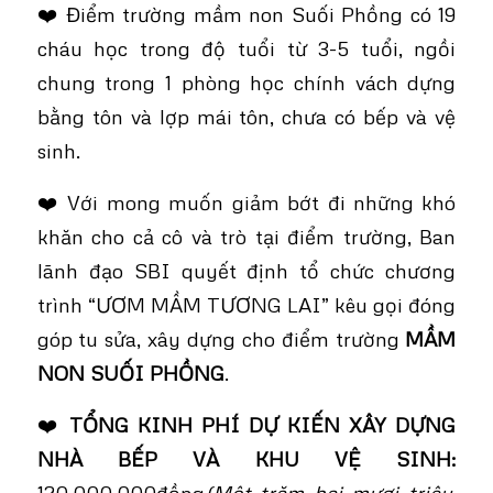
❤️ Điểm trường mầm non Suối Phồng có 19
cháu học trong độ tuổi từ 3-5 tuổi, ngồi
chung trong 1 phòng học chính vách dựng
bằng tôn và lợp mái tôn, chưa có bếp và vệ
sinh.
❤️ Với mong muốn giảm bớt đi những khó
khăn cho cả cô và trò tại điểm trường, Ban
lãnh đạo SBI quyết định tổ chức chương
trình
“ƯƠM MẦM TƯƠNG LAI”
kêu gọi đóng
góp tu sửa, xây dựng cho điểm trường
MẦM
NON SUỐI PHỒNG
.
❤️
TỔNG KINH PHÍ DỰ KIẾN XÂY DỰNG
NHÀ BẾP VÀ KHU VỆ SINH:
120.000.000đồng
(Một trăm hai mươi triệu