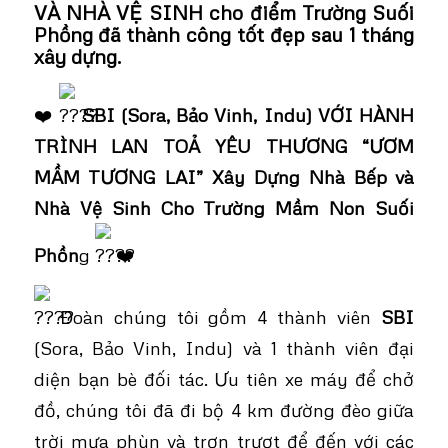
VÀ NHÀ VỆ SINH
cho điểm Trường Suối
Phồng đã thành công tốt đẹp sau 1 tháng
xây dựng.
❤️
SBI (Sora, Bảo Vinh,
Indu
) VỚI HÀNH
TRÌNH LAN TOẢ YÊU THƯƠNG “ƯƠM
MẦM TƯƠNG LAI” Xây Dựng Nhà Bếp và
Nhà Vệ Sinh Cho Trường Mầm Non Suối
Phồn
g
❤️
Đoàn chúng tôi gồm 4 thành viên
SBI
(Sora, Bảo Vinh,
Indu
) và 1 thành viên đại
diện bạn bè đối tác. Ưu tiên xe máy để chở
đồ, chúng tôi đã đi bộ 4 km đường đèo giữa
trời mưa phùn và trơn trượt để đến với các