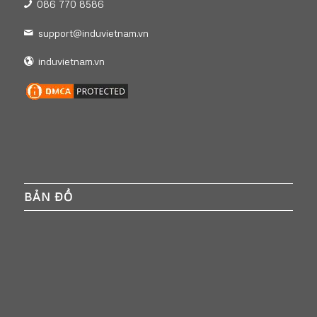
086 770 8586
support@induvietnam.vn
induvietnam.vn
BẢN ĐỒ