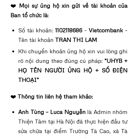
❤️
Mọi sự ủng hộ xin gửi về tài khoản của
Ban tổ chức là
:
Số tài khoản:
1102118686
–
Vietcombank
–
Tên tài khoản
TRAN THI LAM
Khi chuyển khoản ủng hộ xin vui lòng ghi
rõ nội dung theo đúng cú pháp:
“UHYB +
HỌ TÊN NGƯỜI ỦNG HỘ + SỐ ĐIỆN
THOẠI”
❤️
Thông tin liên hệ tham khảo:
Anh Tùng – Luca Nguyễn
là Admin nhóm
Thiện Tâm tại Hà Nội đã thực hiện đầu tư
sửa chữa tại điểm Trường Tà Cao, xã Tà