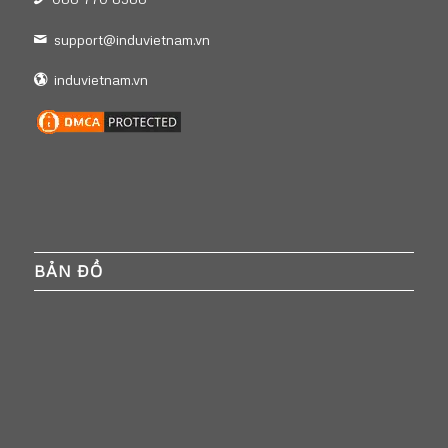
support@induvietnam.vn
induvietnam.vn
BẢN ĐỒ