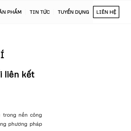
ẢN PHẨM
TIN TỨC
TUYỂN DỤNG
LIÊN HỆ
Í
 liên kết
 trong nền công
dụng phương pháp