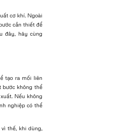
uất cơ khí. Ngoài
 bước cần thiết để
au đây, hãy cùng
ể tạo ra mối liên
ột bước không thể
n xuất. Nếu không
anh nghiệp có thể
ì thế, khi dùng,