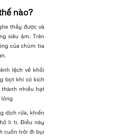
thế nào?
nghe thấy được và
ng siêu âm. Trên
động của chùm tia
ạn.
ênh lệch về khối
g bọt khí có kích
g thành nhiều hạt
 lỏng
g dịch rửa, khiến
hỏ li ti. Điều này
 cuốn trôi đi bụi