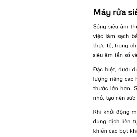
Máy rửa si
Sóng siêu âm thư
việc làm sạch b
thực tế, trong c
siêu âm tần số v
Đặc biệt, dưới 
lượng riêng các 
thước lớn hơn. S
nhỏ, tạo nên sức
Khi khởi động má
dung dịch liên tụ
khiến các bọt kh