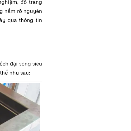
nghiệm, đồ trang
ng nắm rõ nguyên
ày qua thông tin
ếch đại sóng siêu
thể như sau: