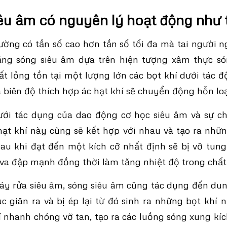
êu âm có nguyên lý hoạt động như 
ờng có tần số cao hơn tần số tối đa mà tai người 
ằng sóng siêu âm dựa trên hiện tượng xâm thực só
hất lỏng tồn tại một lượng lớn các bọt khí dưới tác 
à biên độ thích hợp ác hạt khí sẽ chuyển động hỗn lo
dưới tác dụng của dao động cơ học siêu âm và sự ch
hạt khí này cũng sẽ kết hợp với nhau và tạo ra nhữn
au khi đạt đến một kích cỡ nhất định sẽ bị vỡ tun
 va đập mạnh đồng thời làm tăng nhiệt độ trong chất
y rửa siêu âm, sóng siêu âm cũng tác dụng đến dun
c giãn ra và bị ép lại từ đó sinh ra những bọt khí n
í nhanh chóng vỡ tan, tạo ra các luồng sóng xung kích