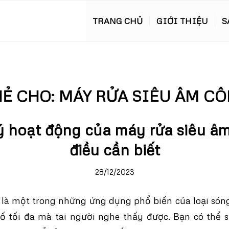
TRANG CHỦ
GIỚI THIỆU
S
HẺ CHO:
MÁY RỬA SIÊU ÂM CÔ
 hoạt động của máy rửa siêu âm 
điều cần biết
28/12/2023
là một trong những ứng dụng phổ biến của loại són
số tối đa mà tai người nghe thấy được. Bạn có thể