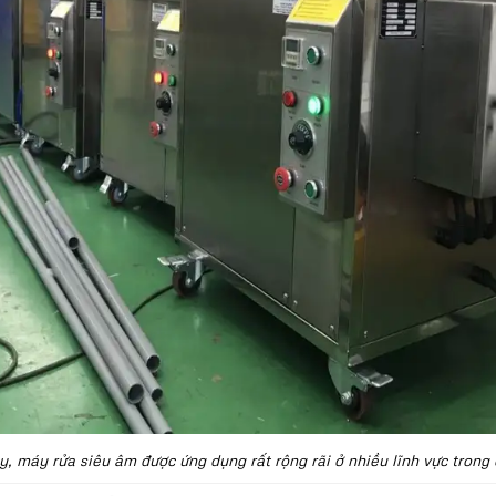
y, máy rửa siêu âm được ứng dụng rất rộng rãi ở nhiều lĩnh vực trong 