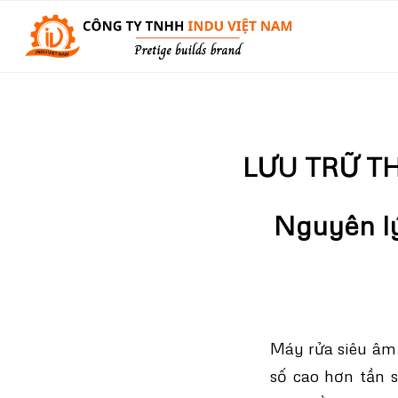
LƯU TRỮ T
Nguyên lý
Máy rửa siêu âm 
số cao hơn tần 