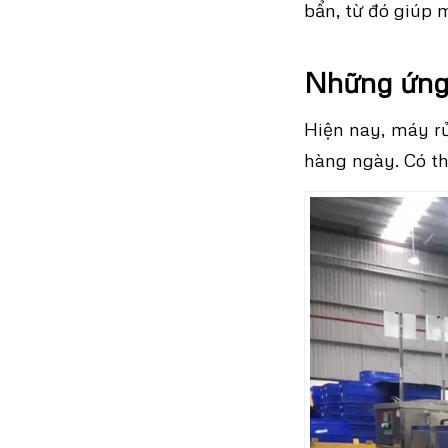
bẩn, từ đó giúp 
Những ứng 
Hiện nay, máy rử
hàng ngày. Có th