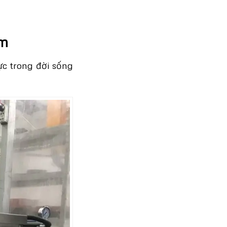
âm
ực trong đời sống