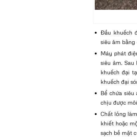
Đầu khuếch đ
siêu âm bằng 
Máy phát điệ
siêu âm. Sau 
khuếch đại tạ
khuếch đại só
Bể chứa siêu
chịu được môi
Chất lỏng làm
khiết hoặc mộ
sạch bề mặt c