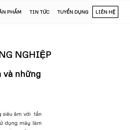
ẢN PHẨM
TIN TỨC
TUYỂN DỤNG
LIÊN HỆ
NG NGHIỆP
và những
g siêu âm với tần
 sử dụng máy làm