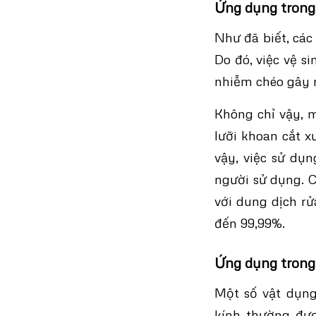
Ứng dụng trong
Như đã biết, các
Do đó, việc vệ s
nhiễm chéo gây 
Không chỉ vậy, 
lưỡi khoan cắt x
vậy, việc sử dụn
người sử dụng. 
với dung dịch r
đến 99,99%.
Ứng dụng trong 
Một số vật dụng
kính thường đư