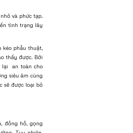
 nhỏ và phức tạp.
ến tình trạng lây
 kéo phẫu thuật,
ào thấy được. Bởi
i lại an toàn cho
ợng siêu âm cùng
 sẽ được loại bỏ
u, đồng hồ, gọng
ờng. Tuy nhiên,