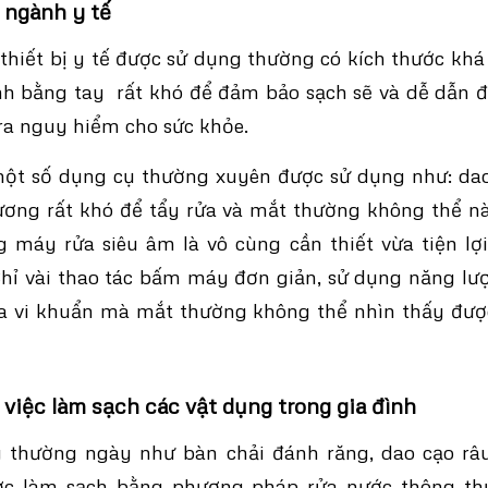
 ngành y tế
 thiết bị y tế được sử dụng thường có kích thước khá
inh bằng tay rất khó để đảm bảo sạch sẽ và dễ dẫn đ
ra nguy hiểm cho sức khỏe.
một số dụng cụ thường xuyên được sử dụng như: dao
ương rất khó để tẩy rửa và mắt thường không thể n
g máy rửa siêu âm là vô cùng cần thiết vừa tiện lợ
Chỉ vài thao tác bấm máy đơn giản, sử dụng năng lư
ửa vi khuẩn mà mắt thường không thể nhìn thấy được
việc làm sạch các vật dụng trong gia đình
 thường ngày như bàn chải đánh răng, dao cạo râ
ợc làm sạch bằng phương pháp rửa nước thông thư