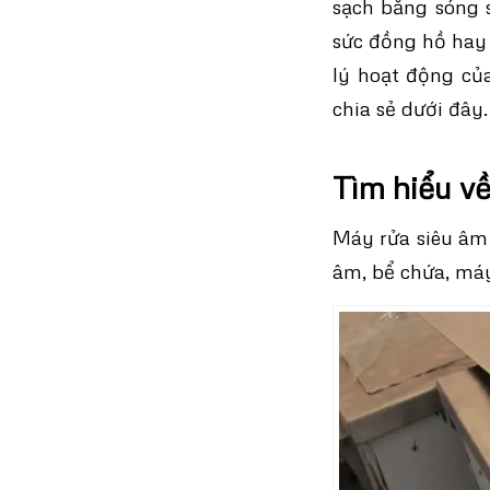
sạch bằng sóng 
sức đồng hồ hay
lý hoạt động củ
chia sẻ dưới đây.
Tìm hiểu v
Máy rửa siêu âm 
âm, bể chứa, máy