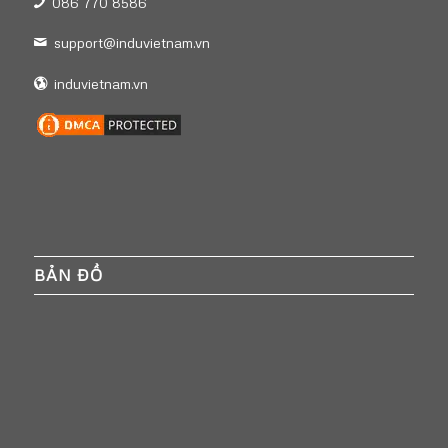
086 770 8586
support@induvietnam.vn
induvietnam.vn
BẢN ĐỒ