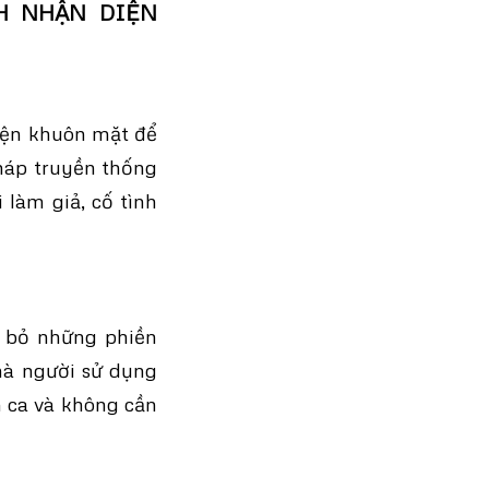
H NHẬN DIỆN
diện khuôn mặt để
háp truyền thống
 làm giả, cố tình
i bỏ những phiền
mà người sử dụng
m ca và không cần