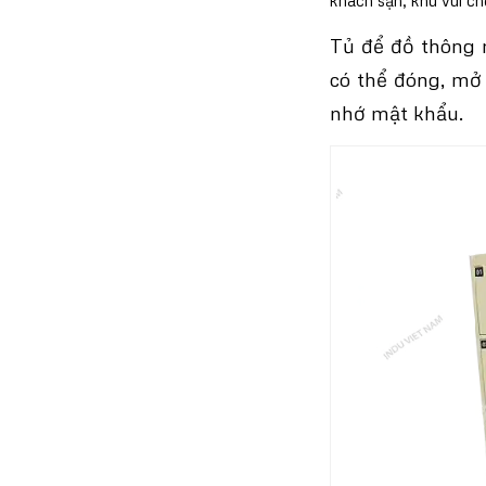
khách sạn, khu vui chơ
Tủ để đồ thông 
có thể đóng, mở
nhớ mật khẩu.