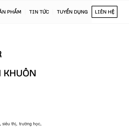
ẢN PHẨM
TIN TỨC
TUYỂN DỤNG
LIÊN HỆ
R
N KHUÔN
siêu thị, trường học,