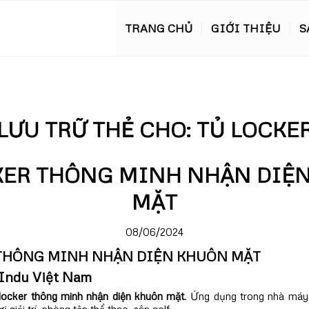
TRANG CHỦ
GIỚI THIỆU
S
LƯU TRỮ THẺ CHO:
TỦ LOCKE
KER THÔNG MINH NHẬN DIỆ
MẶT
08/06/2024
R THÔNG MINH NHẬN DIỆN KHUÔN MẶT
Indu Việt Nam
locker thông minh nhận diện khuôn mặt
. Ứng dụng trong nhà máy, 