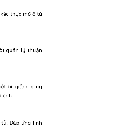
 xác thực mở ô tủ
ười quản lý thuận
iết bị, giảm nguy
 bệnh.
 tủ. Đáp ứng linh