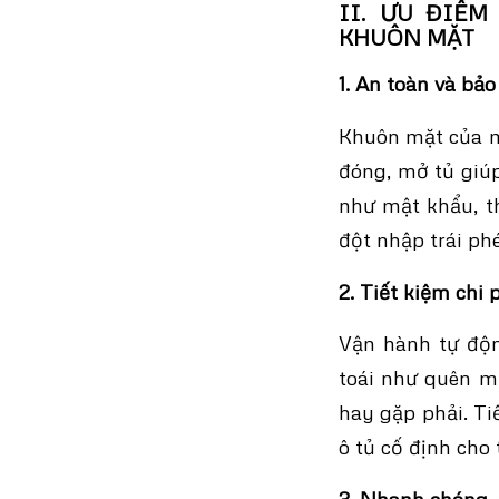
II. ƯU ĐIỂ
KHUÔN MẶT
1. An toàn và bả
Khuôn mặt của mỗ
đóng, mở tủ giú
như mật khẩu, th
đột nhập trái ph
2. Tiết kiệm chi 
Vận hành tự độn
toái như quên m
hay gặp phải.
Ti
ô tủ cố định cho
3. Nhanh chóng,