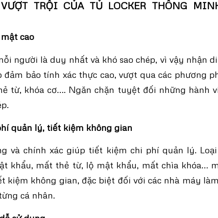
M VƯỢT TRỘI CỦA TỦ LOCKER THÔNG MIN
o mật cao
i người là duy nhất và khó sao chép, vì vậy nhận 
p đảm bảo tính xác thực cao, vượt qua các phương p
ẻ từ, khóa cơ…. Ngăn chặn tuyệt đối những hành vi
ép.
phí quản lý, tiết kiệm không gian
g và chính xác giúp tiết kiệm chi phí quản lý. Loạ
ật khẩu, mất thẻ từ, lộ mật khẩu, mất chìa khóa… 
ết kiệm không gian, đặc biệt đối với các nhà máy là
 từng cá nhân.
 dễ sử dụng