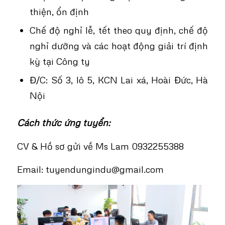
thiện, ổn định
Chế độ nghỉ lễ, tết theo quy định, chế độ
nghỉ dưỡng và các hoạt động giải trí định
kỳ tại Công ty
Đ/C: Số 3, lô 5, KCN Lai xá, Hoài Đức, Hà
Nội
Cách thức ứng tuyển:
CV & Hồ sơ gửi về Ms Lam 0932255388
Email: tuyendungindu@gmail.com