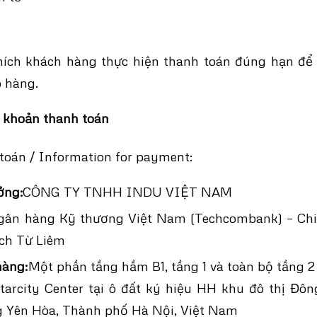
ch khách hàng thực hiện thanh toán đúng hạn để
o hàng.
i khoản thanh toán
toán / Information for payment:
ởng:
CÔNG TY TNHH INDU VIỆT NAM
gân hàng Kỹ thương Việt Nam (Techcombank) – Chi
ịch Từ Liêm
hàng:
Một phần tầng hầm B1, tầng 1 và toàn bộ tầng 2
tarcity Center tại ô đất ký hiệu HH khu đô thị Đ
 Yên Hòa, Thành phố Hà Nội, Việt Nam