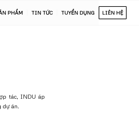
ẢN PHẨM
TIN TỨC
TUYỂN DỤNG
LIÊN HỆ
hợp tác, INDU áp
 dự án.