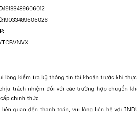
D:
19133489606012
D:
19033489606026
P:
VTCBVNVX
i lòng kiểm tra kỹ thông tin tài khoản trước khi thự
hịu trách nhiệm đối với các trường hợp chuyển kho
cấp chính thức
liên quan đến thanh toán, vui lòng liên hệ với IN