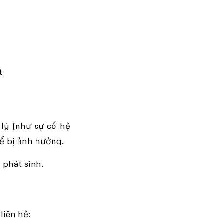
t
lý (như sự cố hệ
hể bị ảnh hưởng.
 phát sinh.
liên hệ: