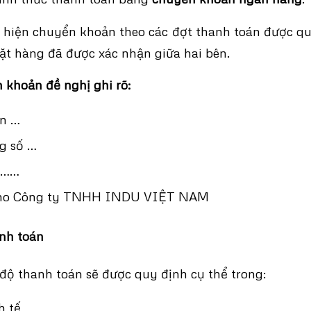
 hiện chuyển khoản theo các đợt thanh toán được qu
t hàng đã được xác nhận giữa hai bên.
khoản đề nghị ghi rõ:
ần …
g số …
:……
cho Công ty TNHH INDU VIỆT NAM
nh toán
 độ thanh toán sẽ được quy định cụ thể trong:
h tế