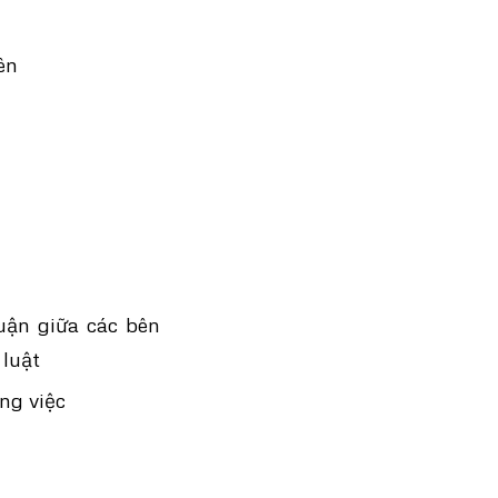
ên
huận giữa các bên
 luật
ng việc