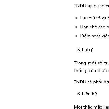
INDU áp dụng cá
Lưu trữ và quả
Hạn chế các r
Kiểm soát việc
Lưu ý
Trong một số tr
thống, bên thứ b
INDU sẽ phối hợp
Liên hệ
Mọi thắc mắc liê