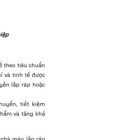
hiệp
kế theo tiêu chuẩn
ỉ và tinh tế được
yền lắp ráp hoặc
huyển, tiết kiệm
 phẩm và tăng khả
g nhà máy lắp ráp