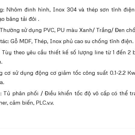
ng: Nhôm đinh hình, Inox 304 và thép sơn tĩnh điệ
ạo băng tải đôi .
: Thường sử dụng PVC, PU màu Xanh/ Trắng/ Đen chốn
tác: Gỗ MDF, Thép, Inox phủ cao su chống tĩnh điện.
 Tùy theo yêu cầu thiết kế số lượng line từ 1 đến 2 
.
 cơ sử dụng động cơ giảm tốc công suất 0.1-2.2 Kw
a.
: Tủ phân phối / Điều khiển tốc độ vô cấp có thể t
mer, cảm biến, PLC.v.v.