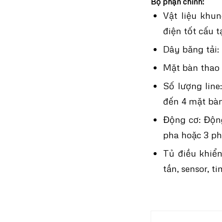
Bộ phận chính:
Vật liệu khu
điện tốt cấu t
Dây băng tải
Mặt bàn thao 
Số lượng line:
đến 4 mặt bàn
Động cơ: Động
pha hoặc 3 ph
Tủ điều khiển
tần, sensor, ti