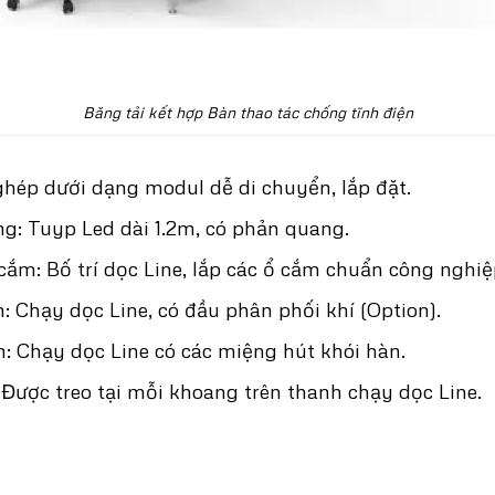
Băng tải kết hợp Bàn thao tác chống tĩnh điện
 ghép dưới dạng modul dễ di chuyển, lắp đặt.
ng: Tuyp Led dài 1.2m, có phản quang.
cắm: Bố trí dọc Line, lắp các ổ cắm chuẩn công nghiệ
: Chạy dọc Line, có đầu phân phối khí (Option).
: Chạy dọc Line có các miệng hút khói hàn.
 Được treo tại mỗi khoang trên thanh chạy dọc Line.
: