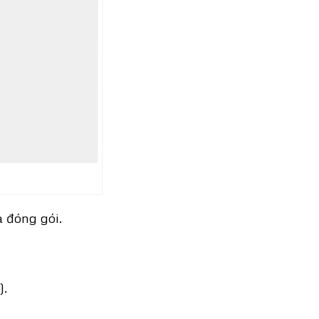
à đóng gói.
).