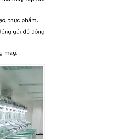
ẹo, thực phẩm.
 đóng gói đồ đông
áy may.