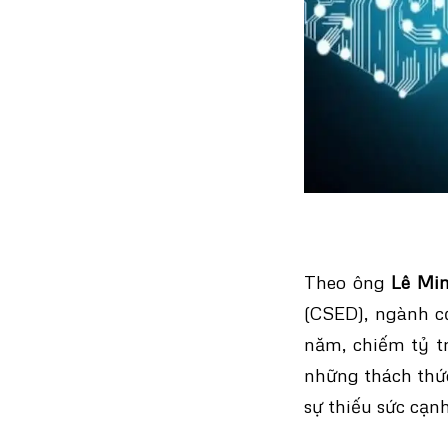
Theo ông
Lê Mi
(CSED), ngành c
năm, chiếm tỷ t
những thách thức
sự thiếu sức cạn