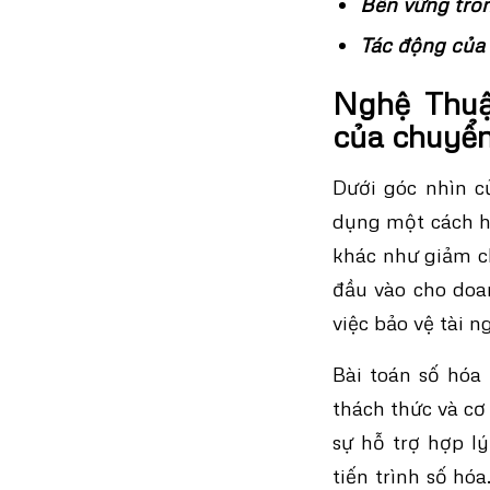
Bền vững tron
Tác động của 
Nghệ Thuậ
của chuyển
Dưới góc nhìn củ
dụng một cách hi
khác như giảm ch
đầu vào cho doa
việc bảo vệ tài n
Bài toán số hóa
thách thức và cơ
sự hỗ trợ hợp l
tiến trình số hó